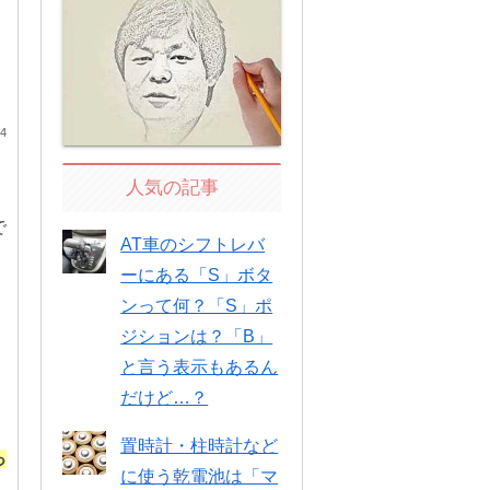
24
人気の記事
で
AT車のシフトレバ
ーにある「S」ボタ
ンって何？「S」ポ
ジションは？「B」
と言う表示もあるん
だけど…？
置時計・柱時計など
っ
に使う乾電池は「マ